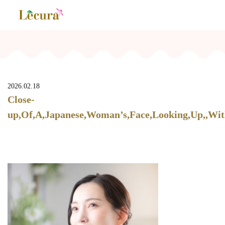
2026.02.18
Close-
up,Of,A,Japanese,Woman’s,Face,Looking,Up,,Wit