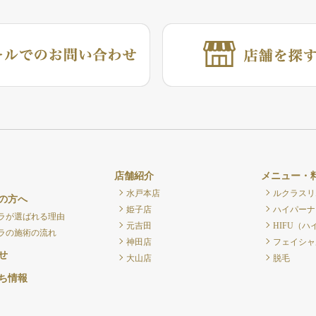
店舗紹介
メニュー・
水戸本店
ルクラスリ
の方へ
姫子店
ハイパーナ
ラが選ばれる理由
元吉田
HIFU（ハ
ラの施術の流れ
神田店
フェイシャ
せ
大山店
脱毛
ち情報