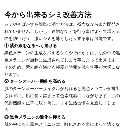
今から出来るシミ改善方法
シミやそばかすを簡単に消す方法は、残念ながらまだ開発さ
れていません。しかし、適切なケアを行う事によって増える
のを防いだり、濃いシミを薄くしたりする事は可能です。
① 紫外線をなるべく避ける
黒色メラニンの生成を抑えるシミやそばかすは、肌の中で黒
色メラニンが過剰に生成されてしまう事によって出来ます。
そのため、紫外線を浴びる頻度と時間を減らす事が大切にな
ります。
② ターンオーバー機能を高める
肌のターンオーバーサイクルが乱れると黒色メラニンが排出
されずに、肌に長く留まって色素沈着につながります。肌の
代謝機能を正常に戻す為に、まず生活習慣を見直しましょ
う。
③ 黒色メラニンの酸化を抑える
肌の中にある黒色メラニンは、酸化される事によって濃くな