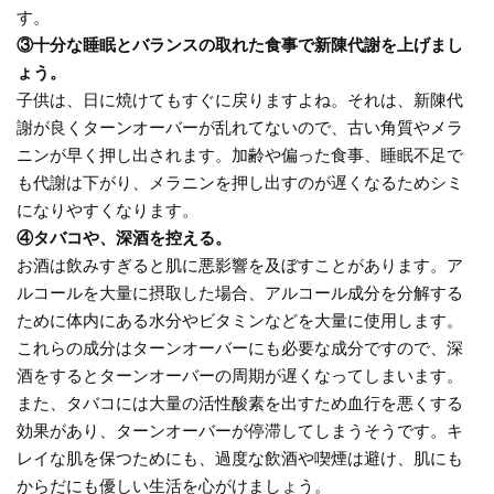
す。
③十分な睡眠とバランスの取れた食事で新陳代謝を上げまし
ょう。
子供は、日に焼けてもすぐに戻りますよね。それは、新陳代
謝が良くターンオーバーが乱れてないので、古い角質やメラ
ニンが早く押し出されます。加齢や偏った食事、睡眠不足で
も代謝は下がり、メラニンを押し出すのが遅くなるためシミ
になりやすくなります。
④タバコや、深酒を控える。
お酒は飲みすぎると肌に悪影響を及ぼすことがあります。ア
ルコールを大量に摂取した場合、アルコール成分を分解する
ために体内にある水分やビタミンなどを大量に使用します。
これらの成分はターンオーバーにも必要な成分ですので、深
酒をするとターンオーバーの周期が遅くなってしまいます。
また、タバコには大量の活性酸素を出すため血行を悪くする
効果があり、ターンオーバーが停滞してしまうそうです。キ
レイな肌を保つためにも、過度な飲酒や喫煙は避け、肌にも
からだにも優しい生活を心がけましょう。