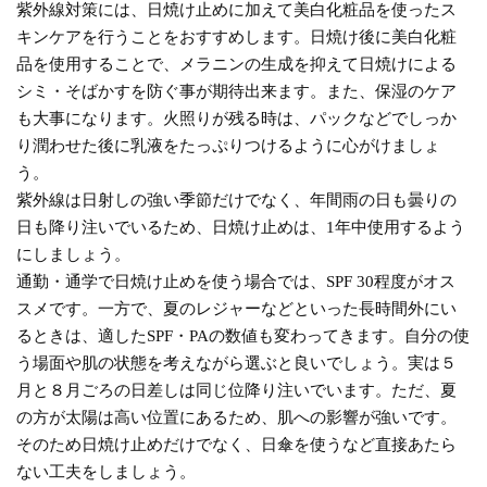
紫外線対策には、日焼け止めに加えて美白化粧品を使ったス
キンケアを行うことをおすすめします。日焼け後に美白化粧
品を使用することで、メラニンの生成を抑えて日焼けによる
シミ・そばかすを防ぐ事が期待出来ます。また、保湿のケア
も大事になります。火照りが残る時は、パックなどでしっか
り潤わせた後に乳液をたっぷりつけるように心がけましょ
う。
紫外線は日射しの強い季節だけでなく、年間雨の日も曇りの
日も降り注いでいるため、日焼け止めは、1年中使用するよう
にしましょう。
通勤・通学で日焼け止めを使う場合では、SPF 30程度がオス
スメです。一方で、夏のレジャーなどといった長時間外にい
るときは、適したSPF・PAの数値も変わってきます。自分の使
う場面や肌の状態を考えながら選ぶと良いでしょう。実は５
月と８月ごろの日差しは同じ位降り注いでいます。ただ、夏
の方が太陽は高い位置にあるため、肌への影響が強いです。
そのため日焼け止めだけでなく、日傘を使うなど直接あたら
ない工夫をしましょう。