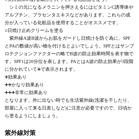
シミの元になるメラニンを押さえるにはビタミンC誘導体や
アルブチン、プラセンタエキスなどがあります。これらの成
分が入っている化粧品を使用することがオススメです。
○日焼け止めクリームを塗る
紫外線A波B波からお肌をガードし日焼けを防ぐ為に、SPF
とPAの数値が高い物を付けるとよいでしょう。SPFとはサンプ
ロテクションファクターの略でB波の防止効果時間を表す物で
す。SPF1は20分位を表します。PAとはA波の防止効果が3段階
に分かれていて➕で表示されます。
➕効果あり
➕➕かなり効果あり
➕➕➕非常に効果あり
となります。外に出ない時でも生活紫外線(洗濯を干したり、
部屋に入って来る日差しなど)に注意が必要ですので、日頃か
ら塗るようにしましょう。
紫外線対策