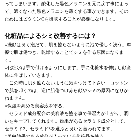
ってしまいます。酸化した黒色メラニンを元に戻す事によっ
て、濃くなった黒色メラニンを薄くする事ができます。その
ためにはビタミンCを摂取することが必要になります。
化粧品によるシミ改善するには？
○洗顔は良く泡だて、肌を擦らないように泡で優しく洗う。摩
擦で肌は傷つき、乾燥することでシミを作る原因になりま
す。
○化粧水は手で付けるようにします。手に化粧水を伸ばし顔全
体に伸ばしていきます。
この時に肌を擦らないように気をつけて下さい。コットン
で肌を叩くのは、逆に肌傷つけ赤ら顔やシミの原因になりか
ねません。
○保湿を高める美容液を塗る。
セラミド成分配合の美容液を塗る事で保湿力が上がり、潤
いをキープしてくれます。効果があるセラミド成分として、
セラミド2、セラミド3を選ぶと良いと言われてます。
○美白効果のある成分が入っている化粧品を使う。